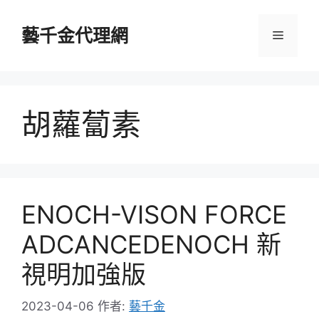
跳
至
藝千金代理網
選
主
要
單
內
容
胡蘿蔔素
ENOCH-VISON FORCE
ADCANCEDENOCH 新
視明加強版
2023-04-06
作者:
藝千金