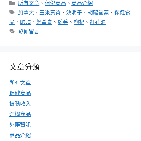
分
所有文章
、
保健商品
、
商品介紹
類
標
加拿大
、
玉米黃質
、
決明子
、
胡蘿蔔素
、
保健食
籤
品
、
眼睛
、
葉黃素
、
藍莓
、
枸杞
、
紅花油
發佈留言
文章分類
所有文章
保健商品
被動收入
汽機商品
外匯資訊
商品介紹