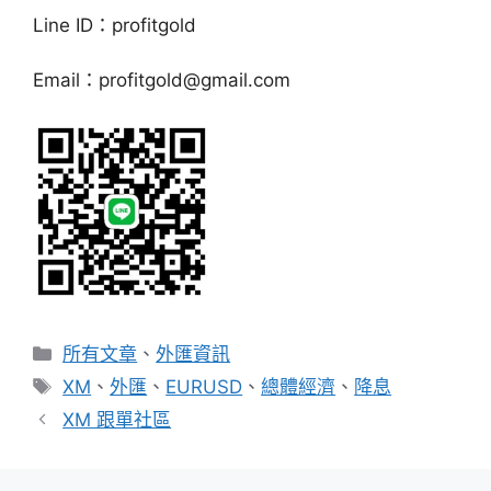
Line ID：profitgold
Email：
profitgold@gmail.com
分
所有文章
、
外匯資訊
類
標
XM
、
外匯
、
EURUSD
、
總體經濟
、
降息
籤
XM 跟單社區