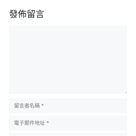
發佈留言
留
言
留
言
者
電
名
子
稱
郵