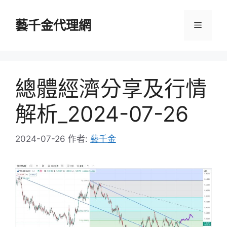
跳
至
藝千金代理網
選
主
要
單
內
容
總體經濟分享及行情
解析_2024-07-26
2024-07-26
作者:
藝千金