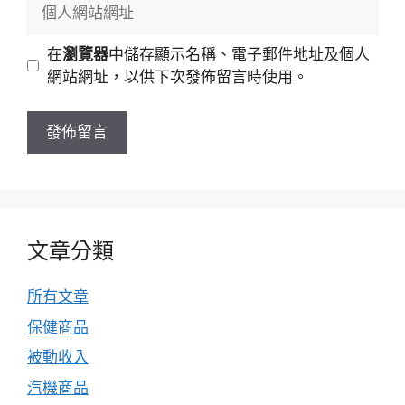
個
件
人
地
網
在
瀏覽器
中儲存顯示名稱、電子郵件地址及個人
址
站
網站網址，以供下次發佈留言時使用。
網
址
文章分類
所有文章
保健商品
被動收入
汽機商品