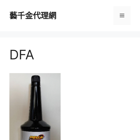
跳
至
藝千金代理網
選
主
要
單
內
容
DFA