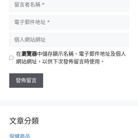
留
言
者
電
名
子
稱
郵
個
件
人
地
網
在
瀏覽器
中儲存顯示名稱、電子郵件地址及個人
址
站
網站網址，以供下次發佈留言時使用。
網
址
文章分類
保健商品