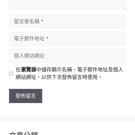
留
言
者
電
名
子
稱
郵
個
件
人
地
網
在
瀏覽器
中儲存顯示名稱、電子郵件地址及個人
址
站
網站網址，以供下次發佈留言時使用。
網
址