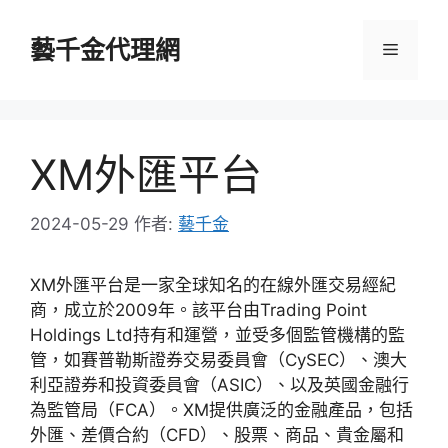
跳
至
藝千金代理網
選
主
要
單
內
容
XM外匯平台
2024-05-29
作者:
藝千金
XM外匯平台是一家全球知名的在線外匯交易經紀
商，成立於2009年。該平台由Trading Point
Holdings Ltd持有和運營，並受多個監管機構的監
管，如賽普勒斯證券交易委員會（CySEC）、澳大
利亞證券和投資委員會（ASIC）、以及英國金融行
為監管局（FCA）。XM提供廣泛的金融產品，包括
外匯、差價合約（CFD）、股票、商品、貴金屬和