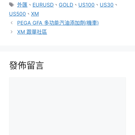
類
標
外匯
、
EURUSD
、
GOLD
、
US100
、
US30
、
籤
US500
、
XM
PEGA GFA 多功能汽油添加劑(機車)
XM 跟單社區
發佈留言
留
言